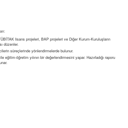
arı:
e TÜBİTAK lisans projeleri, BAP projeleri ve Diğer Kurum-Kuruluşların
sı düzenler.
erin süreçlerinde yönlendirmelerde bulunur.
ile eğitim-öğretim yılının bir değerlendirmesini yapar. Hazırladığı raporu
unar.