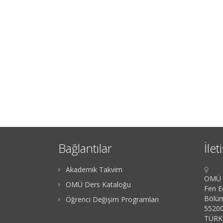
Bağlantılar
İlet
Akademik Takvim
OMÜ K
OMÜ Ders Kataloğu
Fen Ed
Bölü
Öğrenci Değişim Programları
55200
TÜRK