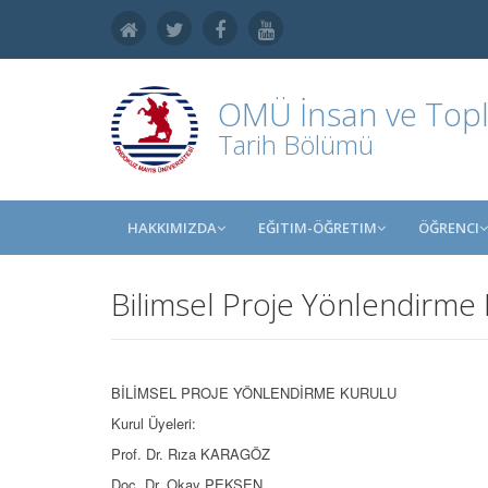
OMÜ
İnsan ve Topl
Tarih Bölümü
HAKKIMIZDA
EĞITIM-ÖĞRETIM
ÖĞRENCI
Bilimsel Proje Yönlendirme
BİLİMSEL PROJE YÖNLENDİRME KURULU
Kurul Üyeleri:
Prof. Dr. Rıza KARAGÖZ
Doç. Dr. Okay PEKŞEN