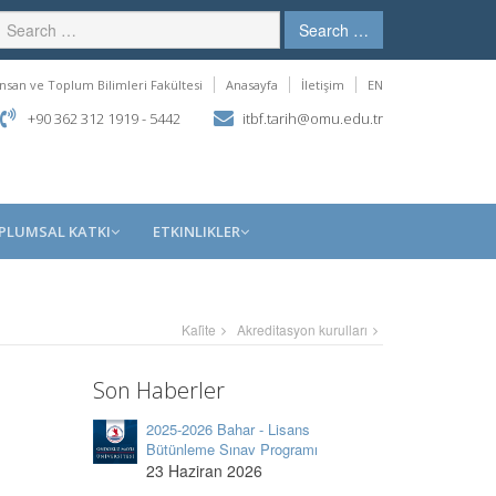
Search …
İnsan ve Toplum Bilimleri Fakültesi
Anasayfa
İletişim
EN
+90 362 312 1919 - 5442
itbf.tarih@omu.edu.tr
PLUMSAL KATKI
ETKINLIKLER
Kali̇te
Akreditasyon kurulları
Son Haberler
2025-2026 Bahar - Lisans
Bütünleme Sınav Programı
23 Haziran 2026