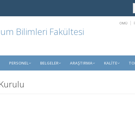
OMÜ
um Bilimleri Fakültesi
PERSONEL
BELGELER
ARAŞTIRMA
KALİTE
TO
 Kurulu