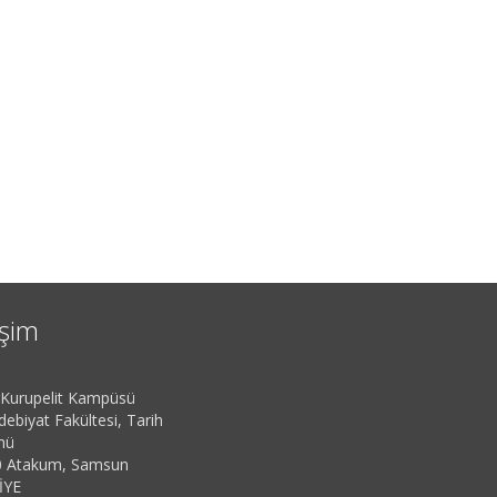
işim
urupelit Kampüsü
ebiyat Fakültesi, Tarih
mü
 Atakum, Samsun
İYE