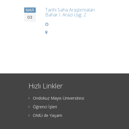
Tarihi Saha Araştırmaları
MAR
Bahar I. Arazi Uyg. 2
03
Hızlı Linkler
Ondokuz Mayıs Üniversitesi
Öğrenci İşleri
OMÜ de Yaşam