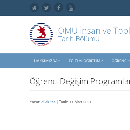
OMÜ
İnsan ve Topl
Tarih Bölümü
HAKKIMIZDA
EĞITIM-ÖĞRETIM
ÖĞRENCI
Öğrenci Değişim Programlar
Yazar:
dilek.tas
| Tarih: 11 Mart 2021