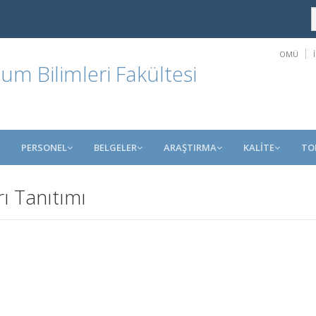
OMÜ
um Bilimleri Fakültesi
PERSONEL
BELGELER
ARAŞTIRMA
KALİTE
TO
ı Tanıtımı