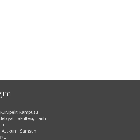
işim
urupelit Kampüsü
ebiyat Fakültesi, Tarih
mü
 Atakum, Samsun
İYE