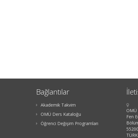
Bağlantılar
İlet
Akademik Takvim
OMÜ K
OMÜ Ders Kataloğu
Fen Ed
Bölü
Öğrenci Değişim Programları
55200
TÜRK