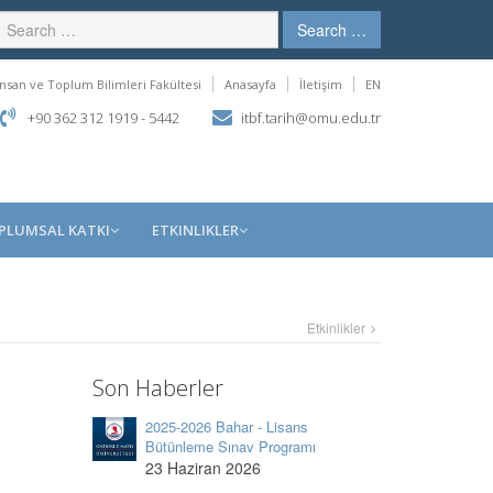
Search …
İnsan ve Toplum Bilimleri Fakültesi
Anasayfa
İletişim
EN
+90 362 312 1919 - 5442
itbf.tarih@omu.edu.tr
PLUMSAL KATKI
ETKINLIKLER
Etkinlikler
Son Haberler
2025-2026 Bahar - Lisans
Bütünleme Sınav Programı
23 Haziran 2026