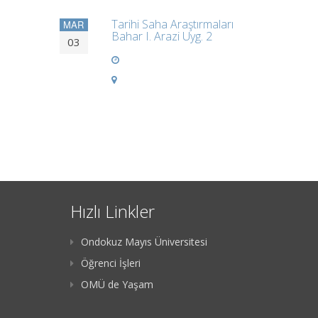
Tarihi Saha Araştırmaları
MAR
Bahar I. Arazi Uyg. 2
03
Hızlı Linkler
Ondokuz Mayıs Üniversitesi
Öğrenci İşleri
OMÜ de Yaşam